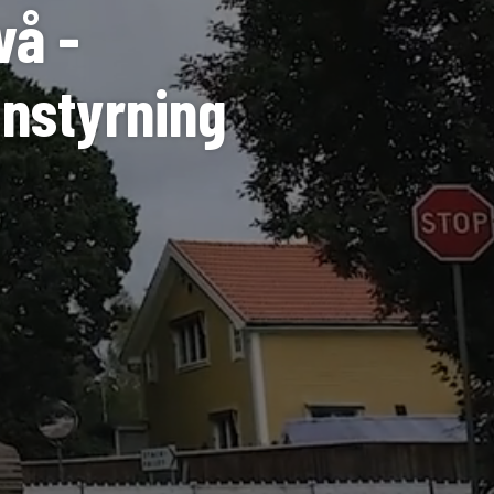
vå -
instyrning