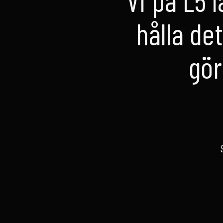
hålla de
gör