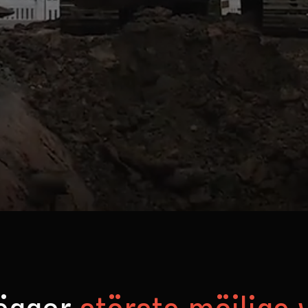
lägger
största möjliga