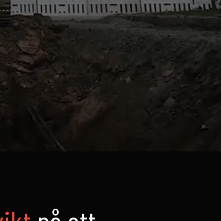
vikt
på att