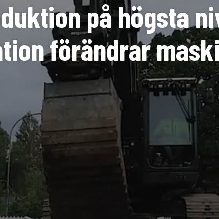
duktion på högsta ni
tion förändrar mask