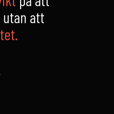
 utan att
tet.
T